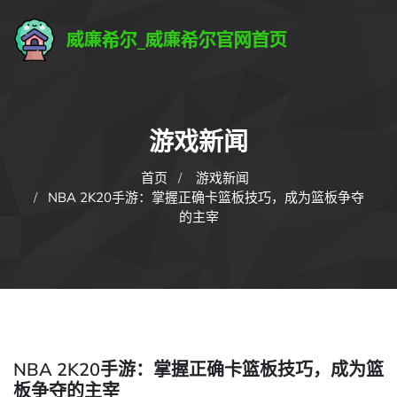
游戏新闻
首页
游戏新闻
NBA 2K20手游：掌握正确卡篮板技巧，成为篮板争夺
的主宰
NBA 2K20手游：掌握正确卡篮板技巧，成为篮
板争夺的主宰