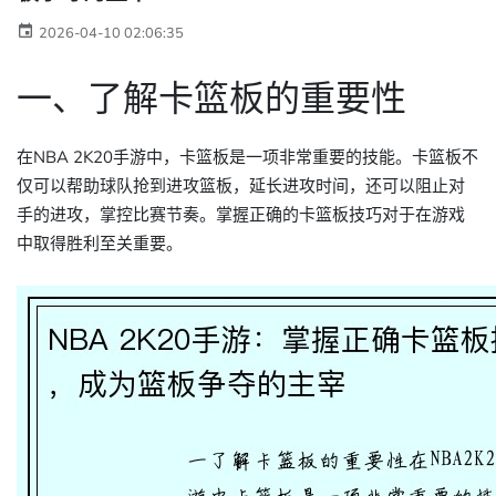
2026-04-10 02:06:35
一、了解卡篮板的重要性
在NBA 2K20手游中，卡篮板是一项非常重要的技能。卡篮板不
仅可以帮助球队抢到进攻篮板，延长进攻时间，还可以阻止对
手的进攻，掌控比赛节奏。掌握正确的卡篮板技巧对于在游戏
中取得胜利至关重要。