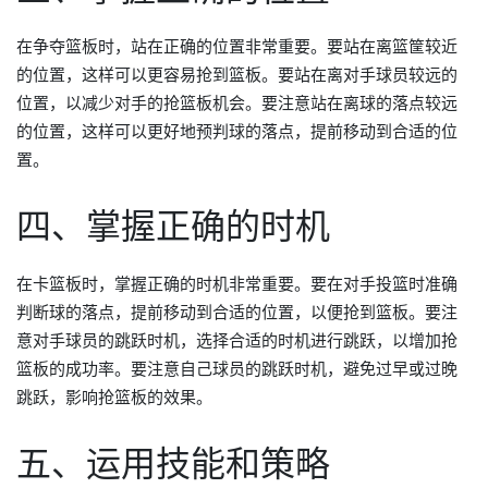
在争夺篮板时，站在正确的位置非常重要。要站在离篮筐较近
的位置，这样可以更容易抢到篮板。要站在离对手球员较远的
位置，以减少对手的抢篮板机会。要注意站在离球的落点较远
的位置，这样可以更好地预判球的落点，提前移动到合适的位
置。
四、掌握正确的时机
在卡篮板时，掌握正确的时机非常重要。要在对手投篮时准确
判断球的落点，提前移动到合适的位置，以便抢到篮板。要注
意对手球员的跳跃时机，选择合适的时机进行跳跃，以增加抢
篮板的成功率。要注意自己球员的跳跃时机，避免过早或过晚
跳跃，影响抢篮板的效果。
五、运用技能和策略