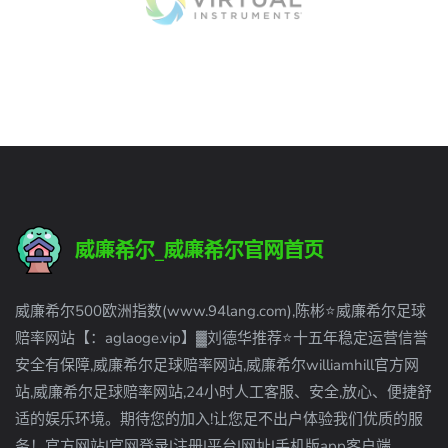
威廉希尔500欧洲指数(www.94lang.com),陈彬⭐威廉希尔足球
赔率网站【：aglaoge.vip】▓刘德华推荐⭐十五年稳定运营信誉
安全有保障,威廉希尔足球赔率网站,威廉希尔williamhill官方网
站,威廉希尔足球赔率网站,24小时人工客服、安全,放心、便捷舒
适的娱乐环境。期待您的加入!让您足不出户体验我们优质的服
务！官方网站|官网登录|注册|平台|网址|手机版app客户端