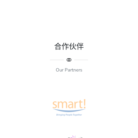
合作伙伴
Our Partners