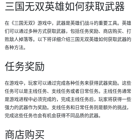
三国无双英雄如何获取武器
在《三国无双》游戏中，武器是英雄们战斗的重要工具。英雄
们可以通过多种方式获取武器，包括任务奖励、商店购买、打
败敌人掉落等。以下将详细介绍三国无双英雄如何获取武器的
各种方法。
任务奖励
在游戏中，玩家可以通过完成各种任务来获得武器奖励。这些
任务可以是主线任务、支线任务或者日常任务。主线任务通常
是游戏进程中必须完成的，完成主线任务后，玩家将获得一些
强力的武器作为奖励。支线任务和日常任务则是额外的挑战，
完成这些任务也会有机会获得不同品质的武器。
商店购买