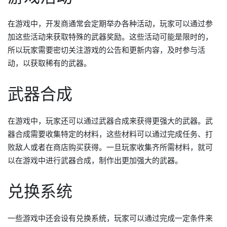
在游戏中，开发商通常会定期举办各种活动，玩家可以通过参
加这些活动来获取特殊的武器奖励。这些活动可能是限时的，
所以玩家需要密切关注游戏的公告和更新内容，及时参与活
动，以获取稀有的武器。
武器合成
在游戏中，玩家还可以通过武器合成来获得更强大的武器。武
器合成需要收集特定的材料，这些材料可以通过完成任务、打
败敌人或者在商店购买获得。一旦玩家收集齐所需材料，就可
以在游戏中进行武器合成，制作出更加强大的武器。
兑换系统
一些游戏中还会设有兑换系统，玩家可以通过完成一定条件来